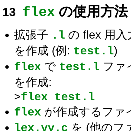
の使用方法
flex
拡張子
の flex 用
.l
を作成 (例:
)
test.l
で
ファ
flex
test.l
を作成:
>
flex test.l
が作成するファ
flex
を (他のフ
lex.yy.c