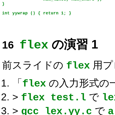
}
int yywrap () { return 1; }
の演習 1
flex
前スライドの
用プ
flex
「
の入力形式の
flex
>
で
flex test.l
le
>
で
gcc lex.yy.c
a