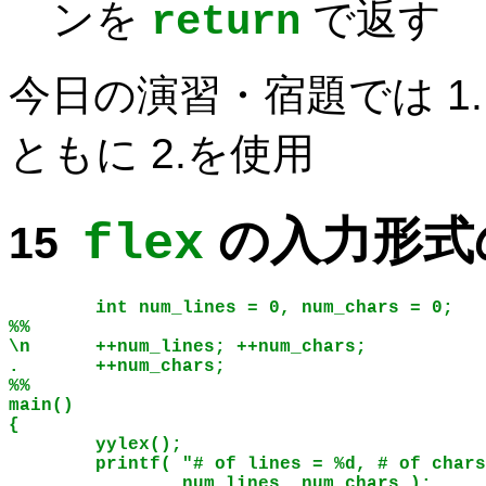
ンを
で返す
return
今日の演習・宿題では 1
ともに 2.を使用
の入力形式
flex
        int num_lines = 0, num_chars = 0;
%%
\n      ++num_lines; ++num_chars;
.       ++num_chars;
%%
main()
{
        yylex();
        printf( "# of lines = %d, # of chars
                num_lines, num_chars );