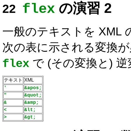
の演習 2
flex
一般のテキストを XML
次の表に示される変換が
で (その変換と)
flex
テキスト
XML
'
&apos;
"
&quot;
&
&amp;
<
&lt;
>
&gt;