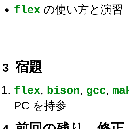
の使い方と演習
flex
宿題
,
,
,
flex
bison
gcc
ma
PC を持参
前回の残り、修正