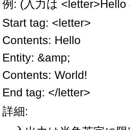
例: (入力は <letter>Hello
Start tag: <letter>
Contents: Hello
Entity: &amp;
Contents: World!
End tag: </letter>
詳細: