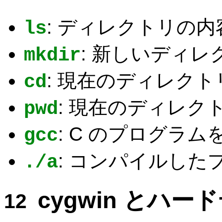
: ディレクトリの
ls
: 新しいディ
mkdir
: 現在のディレク
cd
: 現在のディレク
pwd
: C のプログラ
gcc
: コンパイルし
./a
cygwin とハー