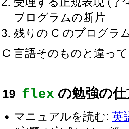
受理する正規表現 (字
プログラムの断片
残りの C のプログラム
C 言語そのものと違っ
の勉強の仕
flex
マニュアルを読む:
英