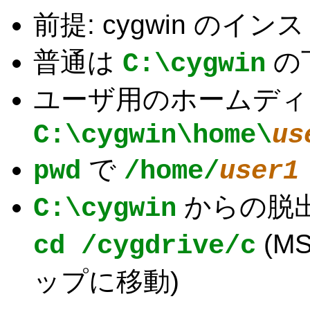
前提: cygwin のイ
普通は
の
C:\cygwin
ユーザ用のホームディ
C:\cygwin\home\
us
で
pwd
/home/
user1
からの脱出
C:\cygwin
(M
cd /cygdrive/c
ップに移動)