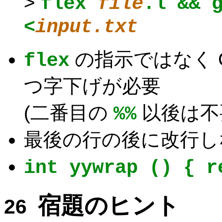
>
flex
file
.l && 
<
input.txt
の指示ではなく 
flex
つ字下げが必要
(二番目の
以後は不
%%
最後の行の後に改行し
int yywrap () { r
宿題のヒント