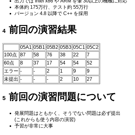
出力では Intel x86 や ARM を肇 30以上の機械に対応
本体約 175万行、テスト約 55万行
バージョン 4.8 以降で C++ を採用
前回の演習結果
05A1
05B1
05B2
05B3
05C1
05C2
100点
87
58
76
38
22
7
60点
8
37
17
54
54
52
エラー
-
-
2
1
9
9
未提出
-
-
-
2
10
27
前回の演習問題について
発展問題はともかく、そうでない問題は必ず提出
(これからも使う内容の演習)
予習が非常に大事