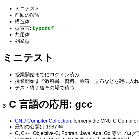
ミニテスト
前回の演習
構造体
型宣言:
typedef
共用体
列挙型
ミニテスト
授業開始までにログイン済み
授業開始まで教科書、資料、筆箱、財布などを鞄に入れ
テスト終了後その場で待つ
C 言語の応用: gcc
GNU Compiler Collection
, formerly the GNU C Compiler
最初の公開は 1987 年
C, C++, Objective-C, Fortran, Java, Ada, Go 