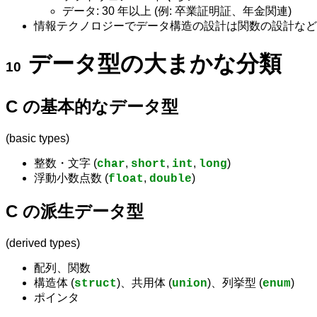
データ: 30 年以上 (例: 卒業証明証、年金関連)
情報テクノロジーでデータ構造の設計は関数の設計など
データ型の大まかな分類
C の基本的なデータ型
(basic types)
整数・文字 (
,
,
,
)
char
short
int
long
浮動小数点数 (
,
)
float
double
C の派生データ型
(derived types)
配列、関数
構造体 (
)、共用体 (
)、列挙型 (
)
struct
union
enum
ポインタ