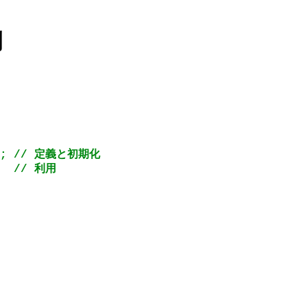
例
0 }; // 定義と初期化
    // 利用