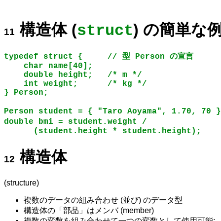
構造体 (
) の簡単な
struct
typedef struct {     // 型 Person の宣言
    char name[40];
    double height;   /* m */
    int weight;      /* kg */
} Person;
Person student = { "Taro Aoyama", 1.70, 7
double bmi = student.weight /             
      (student.height * student.height);
構造体
(structure)
複数のデータの組み合わせ (並び) のデータ型
構造体の「部品」はメンバ (member)
複数の変数を組み合わせて一つの変数として使用可能: