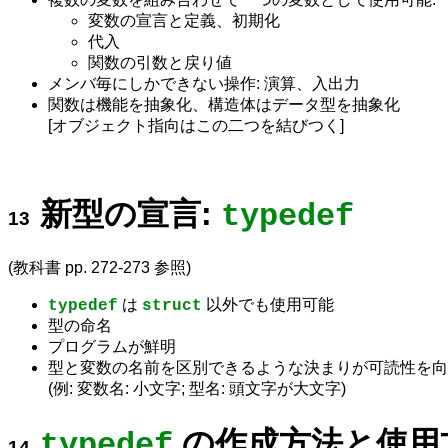
変数の宣言と定義、初期化
代入
関数の引数と戻り値
メンバ毎にしかできない操作: 演算、入出力
関数は機能を抽象化、構造体はデータ型を抽象化
[オブジェクト指向はこの二つを結びつく]
新型の宣言:
typedef
(教科書 pp. 272-273 参照)
は
以外でも使用可能
typedef
struct
型の命名
プログラムが鮮明
型と変数の名前を区別できるような決まりが可読性を向
(例: 変数名: 小文字; 型名: 頭文字が大文字)
の作成方法と使用
typedef