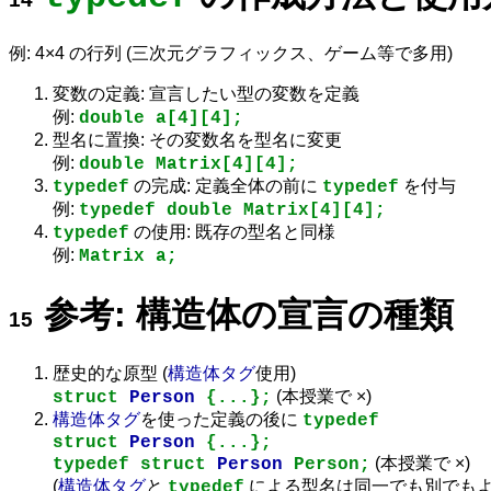
例: 4×4 の行列 (三次元グラフィックス、ゲーム等で多用)
変数の定義: 宣言したい型の変数を定義
例:
double a[4][4];
型名に置換: その変数名を型名に変更
例:
double Matrix[4][4];
の完成: 定義全体の前に
を付与
typedef
typedef
例:
typedef double Matrix[4][4];
の使用: 既存の型名と同様
typedef
例:
Matrix a;
参考: 構造体の宣言の種類
歴史的な原型 (
構造体タグ
使用)
(本授業で ×)
struct
Person
{...};
構造体タグ
を使った定義の後に
typedef
struct
Person
{...};
(本授業で ×)
typedef struct
Person
Person;
(
構造体タグ
と
による型名は同一でも別でもよ
typedef