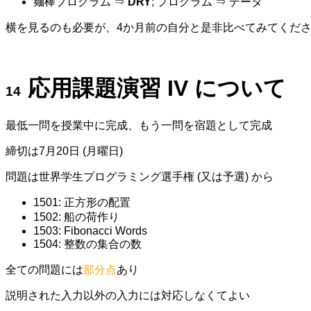
麺棒プログラム ⇒
DRY
; プログラム ⇒ データ
横を見るのも必要が、4か月前の自分と是非比べてみてくだ
応用課題演習 IV について
最低一問を授業中に完成、もう一問を宿題として完成
締切は7月20日 (月曜日)
問題は世界学生プログラミング選手権 (又は予選) から
1501: 正方形の配置
1502: 船の荷作り
1503: Fibonacci Words
1504: 整数の集合の数
全ての問題には
部分点
あり
説明された入力以外の入力には対応しなくてよい