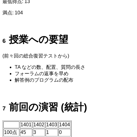
最低得点: 13
満点: 104
授業への要望
(前々回の総合復習テストから)
TA などの数、配置、質問の長さ
フォーラムの返事を早め
解答例のプログラムの配布
前回の演習 (統計)
1401
1402
1403
1404
100点
45
3
1
0