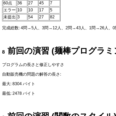
60点
36
27
45
7
エラー
10
10
17
5
未提出
3
54
27
82
完成総数: 4問→5人、3問→12人、2問→43人、1問→26人、
前回の演習 (麺棒プログラミ
プログラムの長さと修正しやすさ
自動販売機の問題の解答の長さ:
最大: 8304 バイト
最低: 2478 バイト