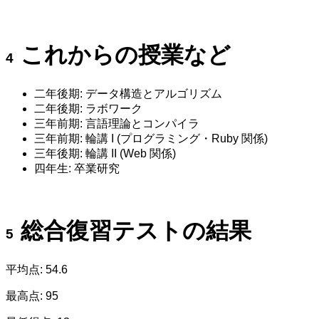
これからの授業など
二年後期: データ構造とアルゴリズム
二年後期: ラボワーク
三年前期: 言語理論とコンパイラ
三年前期: 輪講 I (プログラミング・Ruby 関係)
三年後期: 輪講 II (Web 関係)
四年生: 卒業研究
総合復習テストの結果
平均点: 54.6
最高点: 95