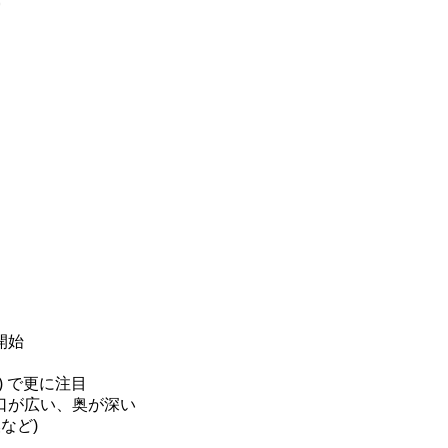
)
開始
ork) で更に注目
口が広い、奥が深い
換など)